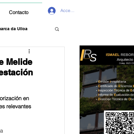
Acceder
Contacto
arca da Ulloa
e Melide
estación
orización en 
es relevantes 
a 