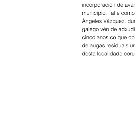
incorporación de ava
municipio. Tal e como
Ángeles Vázquez, dura
galego vén de adxudic
cinco anos co que op
de augas residuais u
desta localidade cor