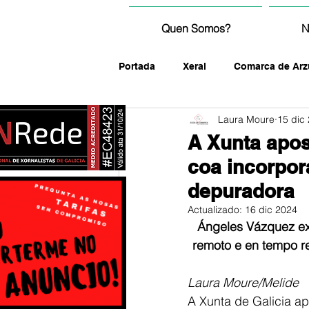
Quen Somos?
N
Portada
Xeral
Comarca de Arz
Laura Moure
15 dic
fotografía
A Xunta apos
coa incorpor
depuradora
Actualizado:
16 dic 2024
Ángeles Vázquez exp
remoto e en tempo re
Laura Moure/Melide
A Xunta de Galicia a