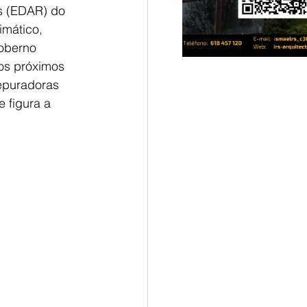
s (EDAR) do 
imático, 
Goberno 
 os próximos 
epuradoras 
 figura a 