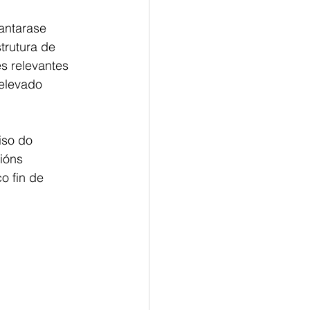
lantarase 
trutura de 
s relevantes 
elevado 
so do 
ións 
 fin de 