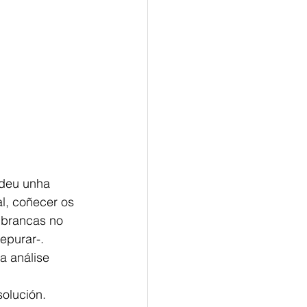
deu unha 
l, coñecer os 
 brancas no 
epurar-.
a análise 
 
solución.