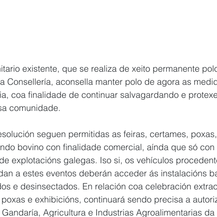
itario existente, que se realiza de xeito permanente pol
 da Consellería, aconsella manter polo de agora as medi
ia, coa finalidade de continuar salvagardando e protex
sa comunidade.
resolución seguen permitidas as feiras, certames, poxas
do bovino con finalidade comercial, aínda que só con 
e explotacións galegas. Iso si, os vehículos procedent
n a estes eventos deberán acceder ás instalacións bal
os e desinsectados. En relación coa celebración extrao
poxas e exhibicións, continuará sendo precisa a autori
 Gandaría, Agricultura e Industrias Agroalimentarias da 