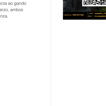
ecta ao gando 
marzo, ambos 
enza.