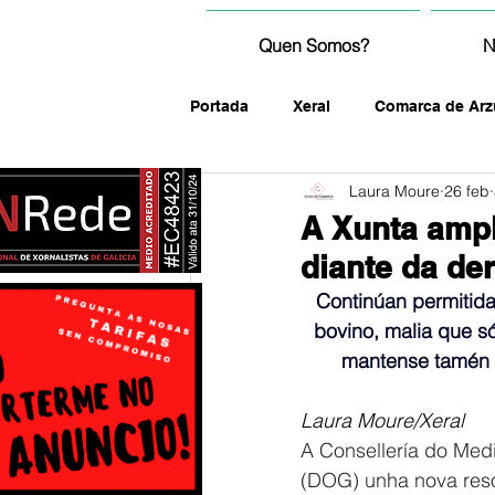
Quen Somos?
N
Portada
Xeral
Comarca de Arz
Laura Moure
26 feb
fotografía
A Xunta ampl
diante da de
Continúan permitida
bovino, malia que s
mantense tamén a 
Laura Moure/Xeral
A Consellería do Medio
(DOG) unha nova reso