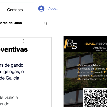
Acceder
Contacto
arca da Ulloa
ventivas
óns de gando 
s galegas, e 
de Galicia
de Galicia 
as de 