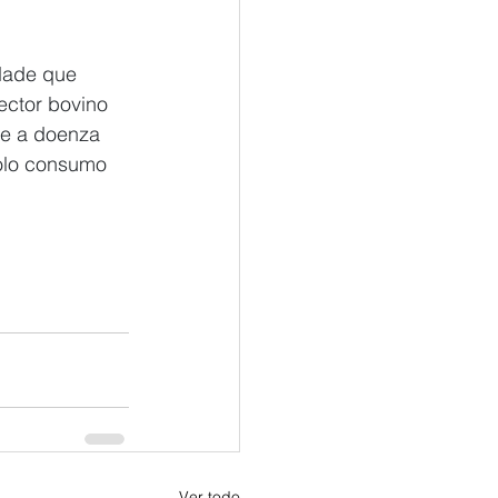
dade que 
ector bovino 
ue a doenza 
polo consumo 
Ver todo