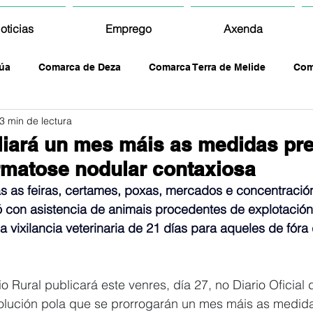
oticias
Emprego
Axenda
úa
Comarca de Deza
Comarca Terra de Melide
Com
3 min de lectura
iará un mes máis as medidas pre
rmatose nodular contaxiosa
s as feiras, certames, poxas, mercados e concentraci
ó con asistencia de animais procedentes de explotación
vixilancia veterinaria de 21 días para aqueles de fóra 
 Rural publicará este venres, día 27, no Diario Oficial 
lución pola que se prorrogarán un mes máis as medid