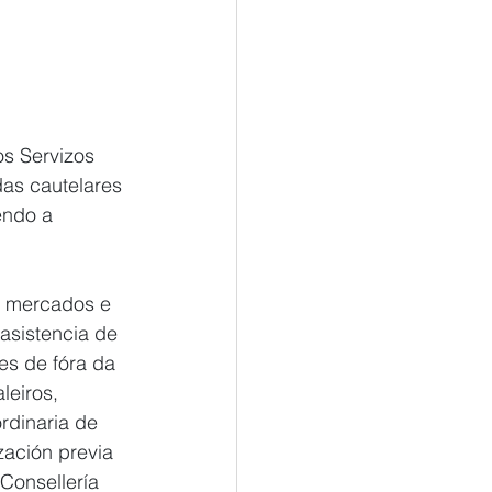
os Servizos 
das cautelares 
endo a 
, mercados e 
asistencia de 
es de fóra da 
eiros, 
rdinaria de 
zación previa 
Consellería 