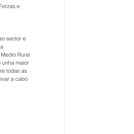
Forzas e 
o sector e 
a 
 Medio Rural 
) unha maior 
re todas as 
evar a cabo 