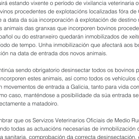
á estando vixente o período de vixilancia veterinaria of
vinos procedentes de explotacións localizadas fóra de 
e a data da súa incorporación á explotación de destino
 animais das granxas que incorporen bovinos procede
español ou do estranxeiro quedarán inmobilizados de xeit
odo de tempo. Unha inmobilización que afectará aos b
ción na data de entrada dos novos animais.
inúa sendo obrigatorio desinsectar todos os bovinos p
incorporen estes animais, así como todos os vehículos 
n movementos de entrada a Galicia, tanto para vida co
último caso, manténdose a posibilidade da súa entrada s
rectamente a matadoiro.
rar que os Servizos Veterinarios Oficiais de Medio Rur
ndo todas as actuacións necesarias de inmobilización 
cia sanitaria, comprobación da correcta desinsectación, 