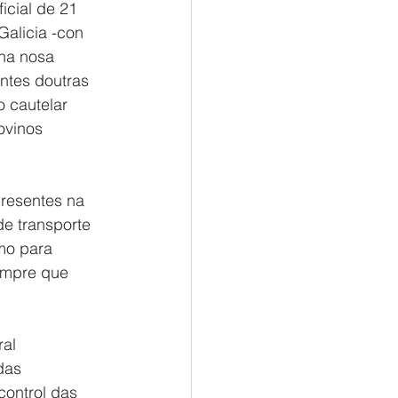
icial de 21 
Galicia -con 
 na nosa 
ntes doutras 
o cautelar 
ovinos 
resentes na 
de transporte 
mo para 
empre que 
al 
das 
control das 