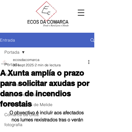
Entrada
Portada
ecosdacomarca
Portada
30 sept 2025
2 min de lectura
A Xunta amplía o prazo
Xeral
para solicitar axudas por
Comarca de Arzúa
danos de incendios
Comarca de Deza
forestais
Comarca Terra de Melide
O obxectivo é incluír aos afectados 
Comarca da Ulloa
nos lumes rexistrados tras o verán
fotografía