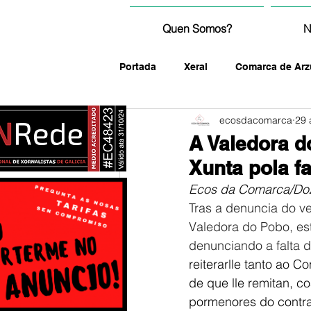
Quen Somos?
N
Portada
Xeral
Comarca de Arz
ecosdacomarca
29 
fotografía
A Valedora d
Xunta pola f
Ecos da Comarca/Do
Tras a denuncia do ve
Valedora do Pobo, est
denunciando a falta d
reiterarlle tanto ao 
de que lle remitan, c
pormenores do contrat