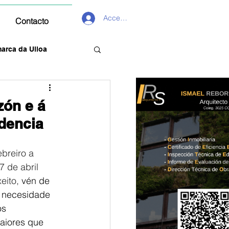
Acceder
Contacto
arca da Ulloa
zón e á
idencia
breiro a 
 de abril 
eito,
 vén de 
a necesidade 
os 
aiores que 