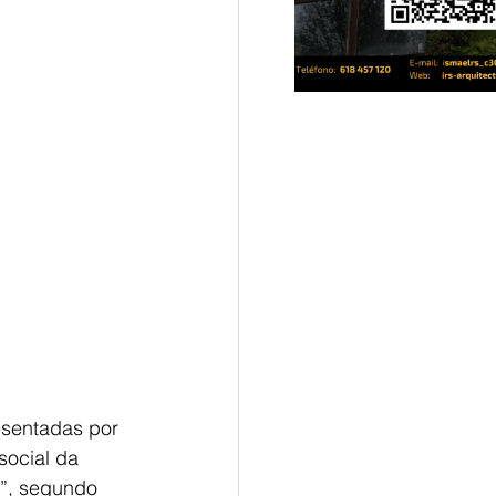
esentadas por 
social da 
s”, segundo 