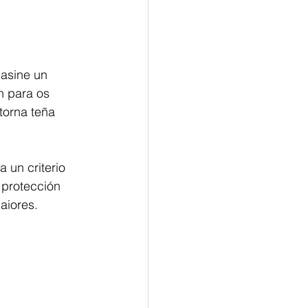
 asine un 
n para os 
torna teña 
 un criterio 
 protección 
aiores.