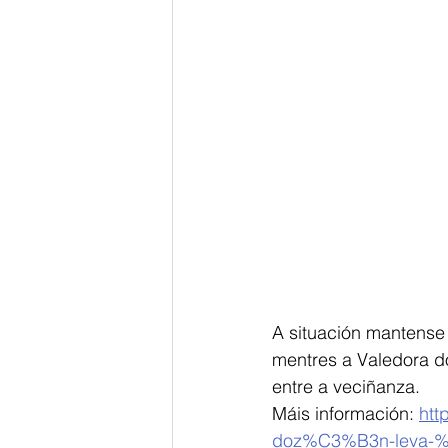
A situación mantense 
mentres a Valedora d
entre a veciñanza.
Máis información: 
htt
doz%C3%B3n-leva-%C3