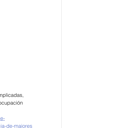
mplicadas, 
eocupación 
e-
ia-de-maiores