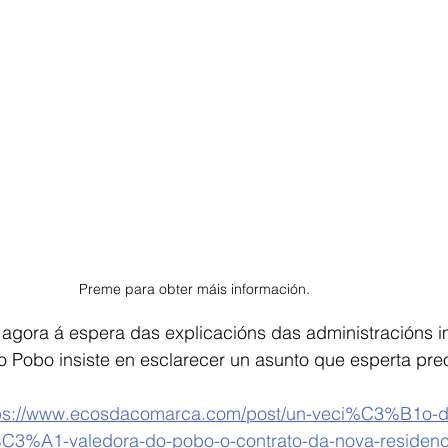
Preme para obter máis información.
agora á espera das explicacións das administracións i
o Pobo insiste en esclarecer un asunto que esperta pr
ps://www.ecosdacomarca.com/post/un-veci%C3%B1o-d
%A1-valedora-do-pobo-o-contrato-da-nova-residenc