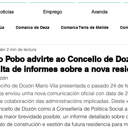
oticias
Emprego
Axenda
úa
Comarca de Deza
Comarca Terra de Melide
Com
abr
2 min de lectura
o Pobo advirte ao Concello de Do
alta de informes sobre a nova res
zón
ciño de Dozón Mario Vila presentada o pasado 24 de fe
a enviou unha nova comunicación oficial con data de 27
e colaboración das administracións implicadas. Deste x
Concello de Dozón como á Consellería de Política Social 
oa maior brevidade posible, un informe detallado sobre 
o de construción e xestión da futura residencia para m