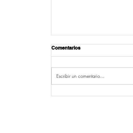
Comentarios
Escribir un comentario...
Camanzo mantén viva a
tradición das alfombras do
Corpus grazas ao traballo
dun grupo de mulleres