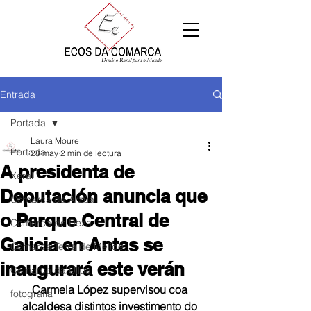
Entrada
Portada
Laura Moure
Portada
28 may
2 min de lectura
A presidenta de
Xeral
Deputación anuncia que
Comarca de Arzúa
o Parque Central de
Comarca de Deza
Galicia en Antas se
Comarca Terra de Melide
inaugurará este verán
Comarca da Ulloa
Carmela López supervisou coa 
fotografía
alcaldesa distintos investimento do 