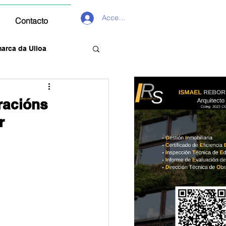
Acceder
Contacto
arca da Ulloa
racións
r