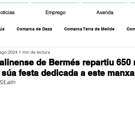
oticias
Emprego
Axenda
úa
Comarca de Deza
Comarca Terra de Melide
Com
ago 2024
1 min de lectura
lalinense de Bermés repartiu 650 
súa festa dedicada a este manxa
/Lalín