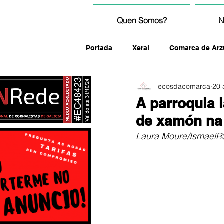
Quen Somos?
N
Portada
Xeral
Comarca de Arz
ecosdacomarca
20 
fotografía
A parroquia 
de xamón na 
Laura Moure/IsmaelRS