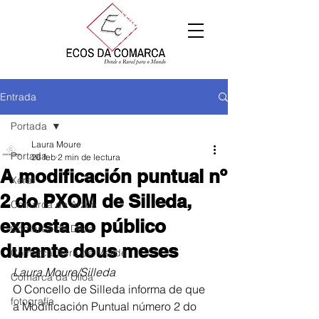
Entrada
Portada
Laura Moure
Portada
26 feb
2 min de lectura
A modificación puntual nº
Xeral
2 do PXOM de Silleda,
Comarca de Arzúa
exposta ao público
Comarca de Deza
durante dous meses
Comarca Terra de Melide
Laura Moure/Silleda
Comarca da Ulloa
O Concello de Silleda informa de que 
fotografía
a Modificación Puntual número 2 do 