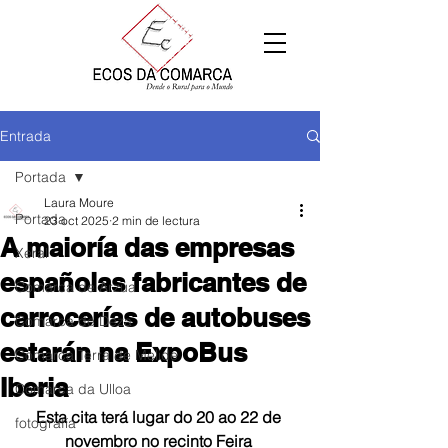
Entrada
Portada
Laura Moure
Portada
23 oct 2025
2 min de lectura
A maioría das empresas
Xeral
españolas fabricantes de
Comarca de Arzúa
carrocerías de autobuses
Comarca de Deza
estarán na ExpoBus
Comarca Terra de Melide
Iberia
Comarca da Ulloa
Esta cita terá lugar do 20 ao 22 de 
fotografía
novembro no recinto Feira 