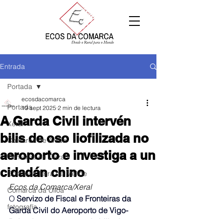
Entrada
Portada
ecosdacomarca
Portada
19 sept 2025
2 min de lectura
A Garda Civil intervén
Xeral
bilis de oso liofilizada no
Comarca de Arzúa
aeroporto e investiga a un
Comarca de Deza
cidadán chino
Comarca Terra de Melide
Ecos da Comarca/Xeral
Comarca da Ulloa
O 
Servizo de Fiscal e Fronteiras da 
fotografía
Garda Civil do Aeroporto de Vigo-