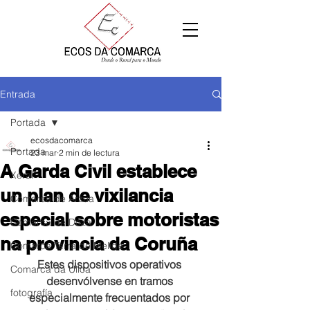
Entrada
Portada
ecosdacomarca
Portada
23 mar
2 min de lectura
A Garda Civil establece
Xeral
un plan de vixilancia
Comarca de Arzúa
especial sobre motoristas
Comarca de Deza
na provincia da Coruña
Comarca Terra de Melide
Estes dispositivos operativos 
Comarca da Ulloa
desenvólvense en tramos 
fotografía
especialmente frecuentados por 