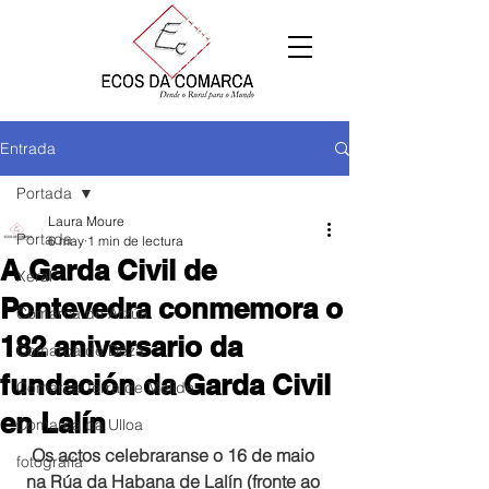
Entrada
Portada
Laura Moure
Portada
6 may
1 min de lectura
A Garda Civil de
Xeral
Pontevedra conmemora o
Comarca de Arzúa
182 aniversario da
Comarca de Deza
fundación da Garda Civil
Comarca Terra de Melide
en Lalín
Comarca da Ulloa
Os actos celebraranse o 16 de maio 
fotografía
na Rúa da Habana de Lalín (fronte ao 