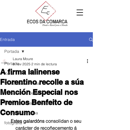
Entrada
Portada
Laura Moure
Portada
8 nov 2025
2 min de lectura
A firma lalinense
Xeral
Florentino recolle a súa
Comarca de Arzúa
Mención Especial nos
Comarca de Deza
Premios Benfeito de
Comarca Terra de Melide
Consumo
Comarca da Ulloa
Estes galardóns 
consolidan o seu 
fotografía
carácter de recoñecemento á 