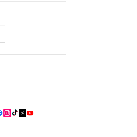
a Comarcal: consulta
s dos eventos dos
iros días