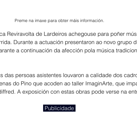
Preme na imaxe para obter máis información.
ica Reviravolta de Lardeiros achegouse para poñer mús
rrida. Durante a actuación presentaron ao novo grupo d
arante a continuación da afección pola música tradicion
as das persoas asistentes louvaron a calidade dos cadr
enas do Pino que acoden ao taller ImaginArte, que impa
iffred. A exposición con estas obras pode verse na ent
 Publicidade 