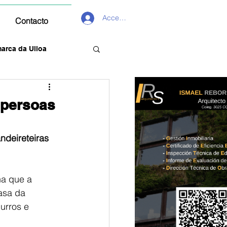
Acceder
Contacto
arca da Ulloa
 persoas
ndeireteiras
a que a 
asa da
urros e