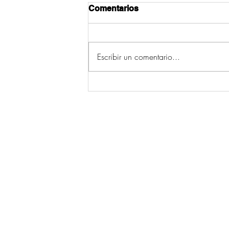
Comentarios
Escribir un comentario...
As primeiras veces
© 2026 por Ecos da Comarca.