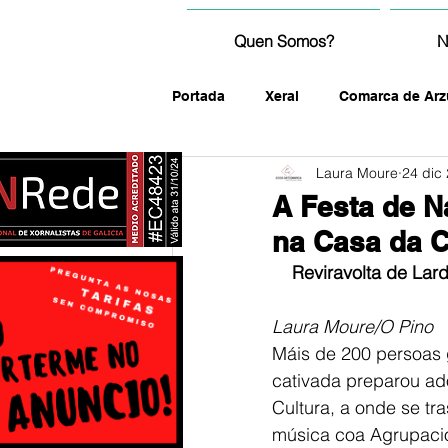
Quen Somos?
N
Portada
Xeral
Comarca de Arz
Laura Moure
24 dic
fotografía
A Festa de N
na Casa da C
Reviravolta de Lar
Laura Moure/O Pino
Máis de 200 persoas 
cativada preparou ad
Cultura, a onde se tr
música coa Agrupación