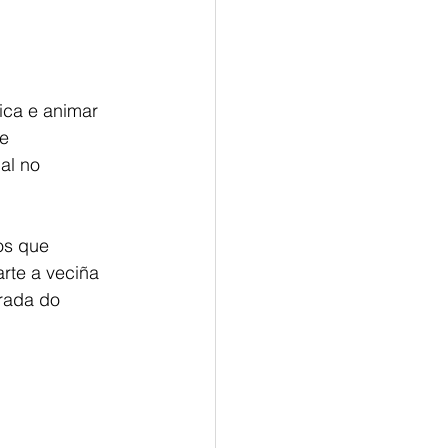
ica e animar
e 
al no
os que 
rte a veciña 
rada do 