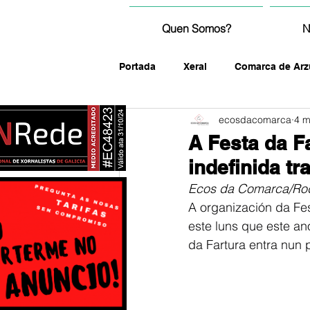
Quen Somos?
N
Portada
Xeral
Comarca de Arz
ecosdacomarca
4 
fotografía
A Festa da F
indefinida t
Ecos da Comarca/Rod
A organización da Fe
este luns que este ano
da Fartura entra nun p