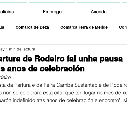
oticias
Emprego
Axenda
úa
Comarca de Deza
Comarca Terra de Melide
Com
may
1 min de lectura
artura de Rodeiro fai unha pausa
ras anos de celebración
eiro
sta da Fartura e da Feira Camba Sustentable de Rodeir
 non se celebrará esta cita, que ten lugar no mes de xul
arón indefinido tras anos de celebración e encontro", si