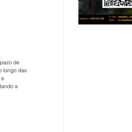
spazo de 
o longo das 
 e 
tando a 