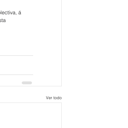
ectiva, á 
sta 
Ver todo