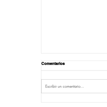
Comentarios
Escribir un comentario...
A edil de Servizos Sociais
de Cruces lamenta as