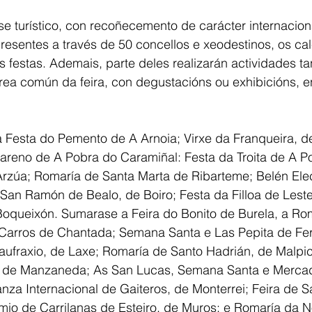
se turístico, con recoñecemento de carácter internaciona
presentes a través de 50 concellos e xeodestinos, os ca
s festas. Ademais, parte deles realizarán actividades ta
ea común da feira, con degustacións ou exhibicións, e
a Festa do Pemento de A Arnoia; Virxe da Franqueira, d
areno de A Pobra do Caramiñal: Festa da Troita de A P
Arzúa; Romaría de Santa Marta de Ribarteme; Belén Elec
San Ramón de Bealo, de Boiro; Festa da Filloa de Leste
Boqueixón. Sumarase a Feira do Bonito de Burela, a Rom
 Carros de Chantada; Semana Santa e Las Pepita de Ferr
aufraxio, de Laxe; Romaría de Santo Hadrián, de Malpi
o de Manzaneda; As San Lucas, Semana Santa e Mercad
a Internacional de Gaiteros, de Monterrei; Feira de S
mio de Carrilanas de Esteiro, de Muros; e Romaría da 