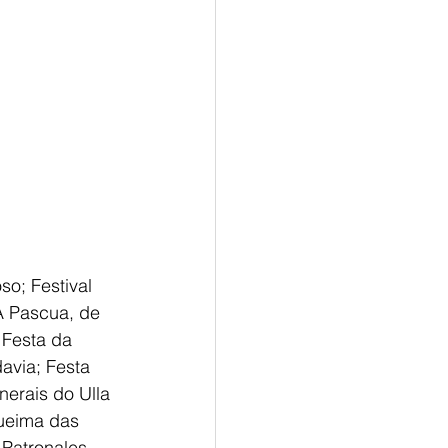
o; Festival 
A Pascua, de 
 Festa da 
avia; Festa 
erais do Ulla 
Queima das 
 Patronales 