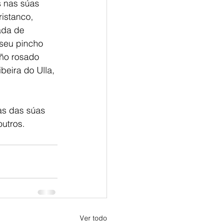
s nas súas 
istanco, 
ada de 
 seu pincho 
iño rosado 
eira do Ulla, 
as das súas 
outros.
Ver todo