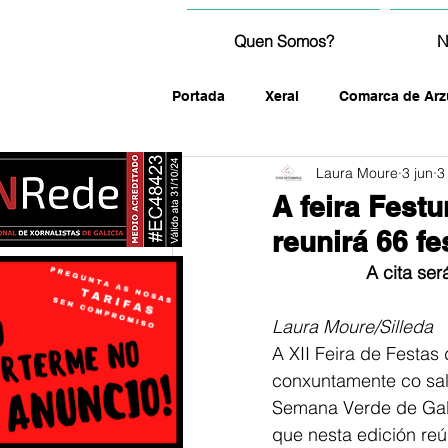
Quen Somos?
N
Portada
Xeral
Comarca de Arz
Laura Moure
3 jun
3
fotografía
A feira Fest
reunirá 66 fe
A cita se
Laura Moure/Silleda
A XII Feira de Festas 
conxuntamente co sal
Semana Verde de Gali
que nesta edición reún