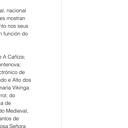
l, nacional 
les mostran 
nto nos seus 
n función do 
e A Cañiza; 
ontenova; 
trónico de 
do e Alto dos 
aría Vikinga 
ol; do 
ca de 
o Medieval, 
antos de 
Nosa Señora 