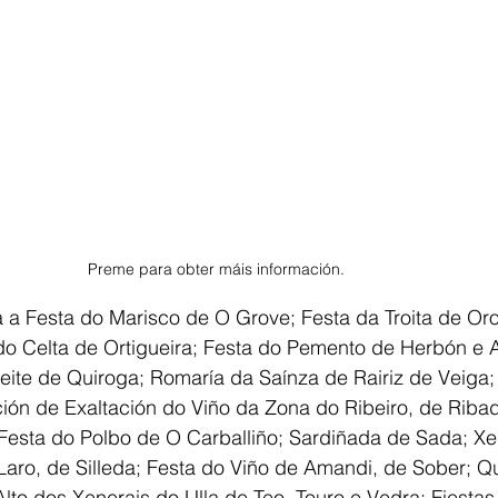
Preme para obter máis información.
a Festa do Marisco de O Grove; Festa da Troita de Oros
do Celta de Ortigueira; Festa do Pemento de Herbón e 
ite de Quiroga; Romaría da Saínza de Rairiz de Veiga;
ición de Exaltación do Viño da Zona do Ribeiro, de Ribad
Festa do Polbo de O Carballiño; Sardiñada de Sada; Xen
e Laro, de Silleda; Festa do Viño de Amandi, de Sober; 
to dos Xenerais do Ulla de Teo, Touro e Vedra; Fiestas