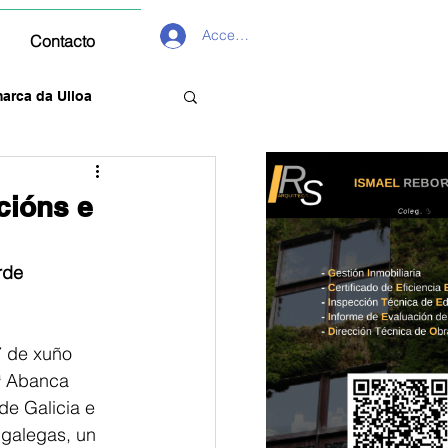
Acceder
Contacto
arca da Ulloa
cións e
rde
7 de xuño 
ª Abanca 
e Galicia e 
 galegas, un 