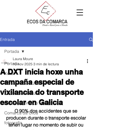
Entrada
Portada
Laura Moure
Portada
10 nov 2025
3 min de lectura
A DXT inicia hoxe unha
Xeral
campaña especial de
Comarca de Arzúa
vixilancia do transporte
Comarca de Deza
escolar en Galicia
Comarca Terra de Melide
O 90% dos accidentes que se 
Comarca da Ulloa
producen durante o transporte escolar 
fotografía
teñen lugar no momento de subir ou 