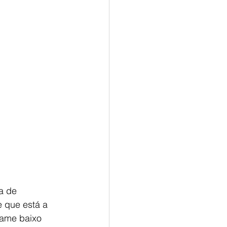
a de 
 que está a 
tame baixo 