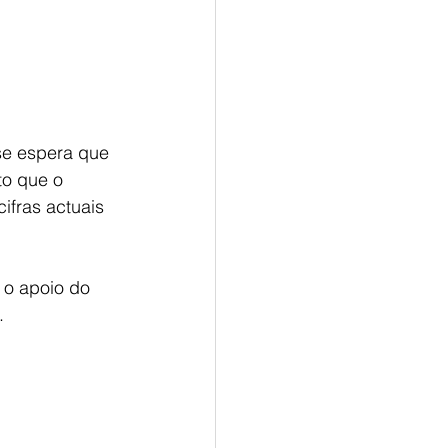
e espera que 
to que o 
ifras actuais 
 o apoio do 
.