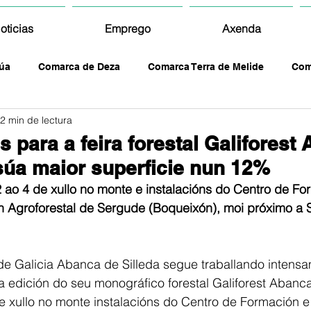
oticias
Emprego
Axenda
úa
Comarca de Deza
Comarca Terra de Melide
Com
2 min de lectura
 para a feira forestal Galiforest
súa maior superficie nun 12%
 ao 4 de xullo no monte e instalacións do Centro de Fo
 Agroforestal de Sergude (Boqueixón), moi próximo a 
 de Galicia Abanca de Silleda segue traballando intens
a edición do seu monográfico forestal Galiforest Abanca,
e xullo no monte instalacións do Centro de Formación e