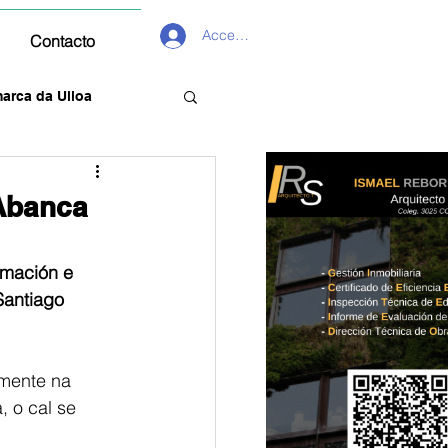
Acceder
Contacto
arca da Ulloa
 Abanca
rmación e 
Santiago 
amente na 
 o cal se 
 