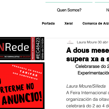
Quen Somos?
N
Portada
Xeral
Comarca de Arz
Laura Moure
30 abr
fotografía
A dous meses
supera xa a 
Celebrarase do 2
Experimentación
Laura Moure/Silleda
A Feira Internacional
organización da oitav
celebrará do 2 ao 4 d