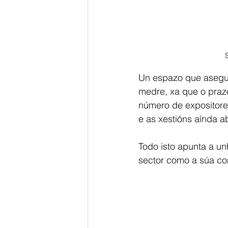
Un espazo que asegur
medre, xa que o praz
número de expositores
e as xestións aínda a
Todo isto apunta a un
sector como a súa con