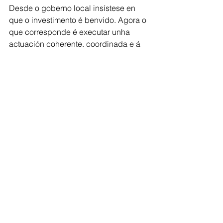
Desde o goberno local insístese en 
que o investimento é benvido. Agora o 
que corresponde é executar unha 
actuación coherente, coordinada e á 
altura das demandas que durante 
anos se trasladaron tanto desde a 
veciñanza como desde o propio 
Concello.
Comarca de Deza
Ver todo
Entradas recientes