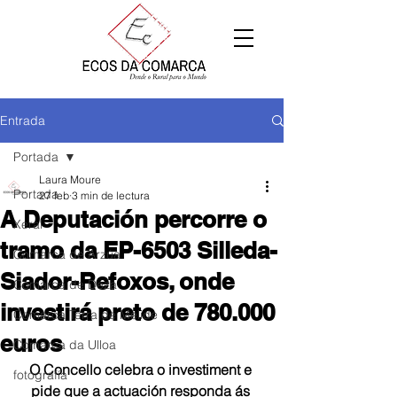
Entrada
Portada
Laura Moure
Portada
27 feb
3 min de lectura
A Deputación percorre o
Xeral
tramo da EP-6503 Silleda-
Comarca de Arzúa
Siador-Refoxos, onde
Comarca de Deza
investirá preto de 780.000
Comarca Terra de Melide
euros
Comarca da Ulloa
O Concello celebra o investiment e 
fotografía
pide que a actuación responda ás 