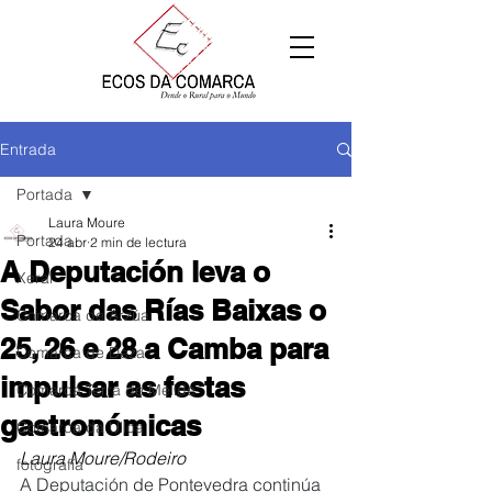
Entrada
Portada
Laura Moure
Portada
24 abr
2 min de lectura
A Deputación leva o
Xeral
Sabor das Rías Baixas o
Comarca de Arzúa
25, 26 e 28 a Camba para
Comarca de Deza
impulsar as festas
Comarca Terra de Melide
gastronómicas
Comarca da Ulloa
Laura Moure/Rodeiro
fotografía
A Deputación de Pontevedra continúa 