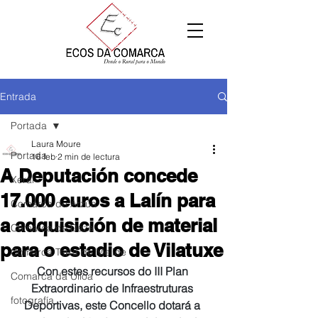
Entrada
Portada
Laura Moure
Portada
16 feb
2 min de lectura
A Deputación concede
Xeral
17.000 euros a Lalín para
Comarca de Arzúa
a adquisición de material
Comarca de Deza
para o estadio de Vilatuxe
Comarca Terra de Melide
Con estes recursos do III Plan 
Comarca da Ulloa
Extraordinario de Infraestruturas 
fotografía
Deportivas, este Concello dotará a 