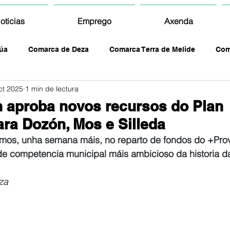
oticias
Emprego
Axenda
úa
Comarca de Deza
Comarca Terra de Melide
Com
ct 2025
1 min de lectura
 aproba novos recursos do Plan
ara Dozón, Mos e Silleda
mos, unha semana máis, no reparto de fondos do +Provi
de competencia municipal máis ambicioso da historia d
za