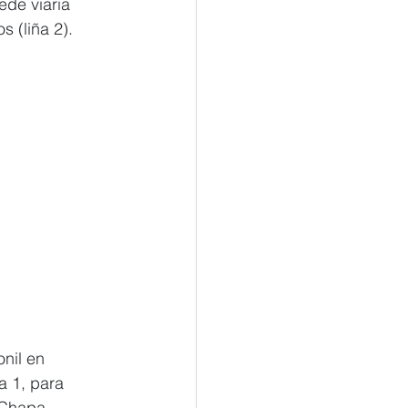
de viaria 
 (liña 2).
nil en 
a 1, para 
 Chapa, 