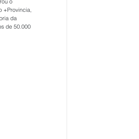
rou o 
 +Provincia, 
oria da 
os de 50.000 