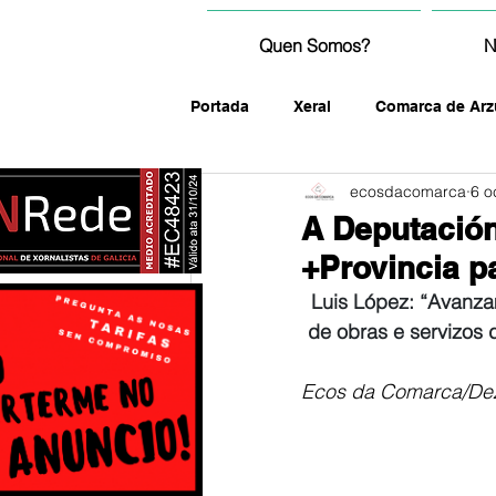
Quen Somos?
N
Portada
Xeral
Comarca de Arz
ecosdacomarca
6 o
fotografía
A Deputación
+Provincia p
Luis López: “Avanza
de obras e servizos 
Ecos da Comarca/De