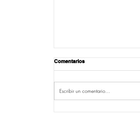
Comentarios
Escribir un comentario...
A edil de Servizos Sociais
de Cruces lamenta as
declaracións do PP pola
morte do veciño de Fontao