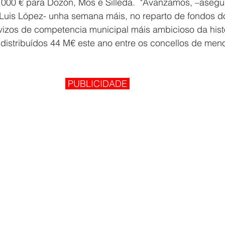
.000 € para Dozón, Mos e Silleda.  "Avanzamos, –asegu
 Luis López- unha semana máis, no reparto de fondos do
vizos de competencia municipal máis ambicioso da hist
distribuídos 44 M€ este ano entre os concellos de men
 PUBLICIDADE 