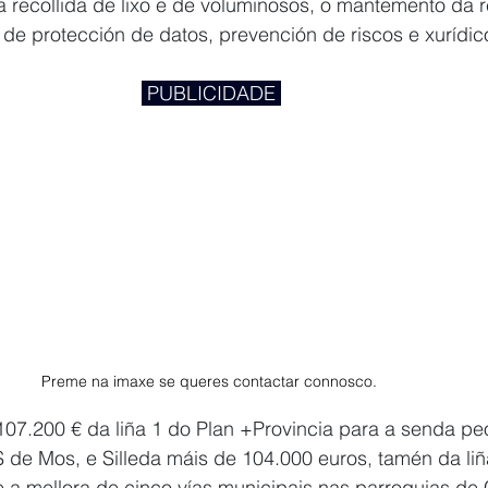
 recollida de lixo e de voluminosos, o mantemento da re
de protección de datos, prevención de riscos e xurídicos
 PUBLICIDADE 
Preme na imaxe se queres contactar connosco. 
7.200 € da liña 1 do Plan +Provincia para a senda peo
 de Mos, e Silleda máis de 104.000 euros, tamén da liñ
e a mellora de cinco vías municipais nas parroquias de