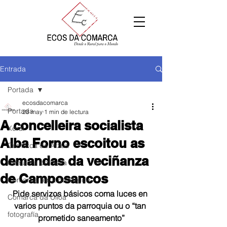
Entrada
Portada
ecosdacomarca
Portada
28 may
1 min de lectura
A concelleira socialista
Xeral
Alba Forno escoitou as
Comarca de Arzúa
demandas da veciñanza
Comarca de Deza
de Camposancos
Comarca Terra de Melide
Pide servizos básicos coma luces en 
Comarca da Ulloa
varios puntos da parroquia ou o “tan 
fotografía
prometido saneamento”