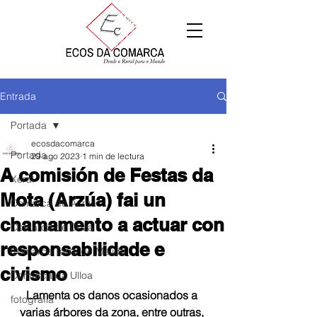
Entrada
Portada
ecosdacomarca
Portada
29 ago 2023
1 min de lectura
A comisión de Festas da
Xeral
Mota (Arzúa) fai un
Comarca de Arzúa
chamamento a actuar con
Comarca de Deza
responsabilidade e
Comarca Terra de Melide
civismo
Comarca da Ulloa
Lamenta os danos ocasionados a 
fotografía
varias árbores da zona, entre outras, 