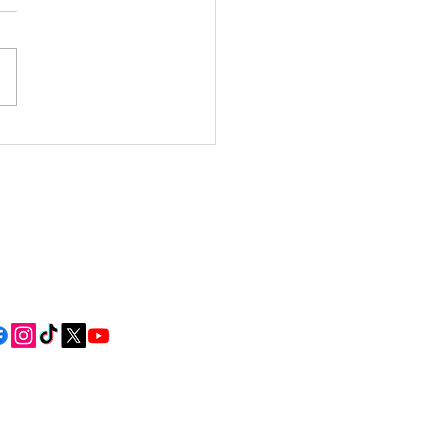
ta pon a disposición
dadanía unha
ción meteorolóxica
ífica para a eclipse