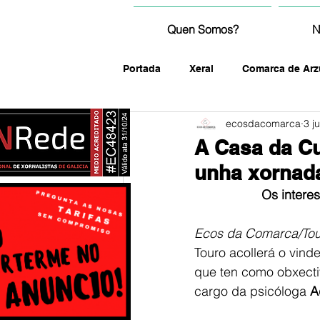
Quen Somos?
N
Portada
Xeral
Comarca de Arz
ecosdacomarca
3 j
fotografía
A Casa da Cu
unha xornada
Os intere
Ecos da Comarca/Tou
Touro acollerá o vinde
que ten como obxectiv
cargo da psicóloga
 A