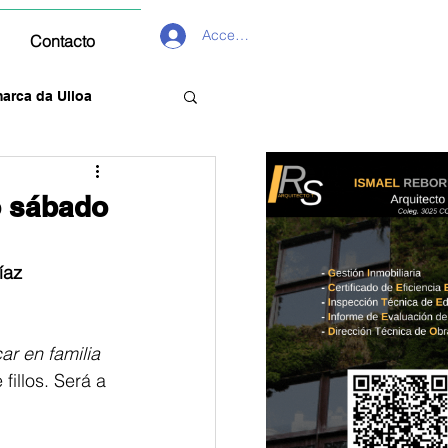
Acceder
Contacto
arca da Ulloa
o sábado
íaz
ar en familia 
illos. Será a 