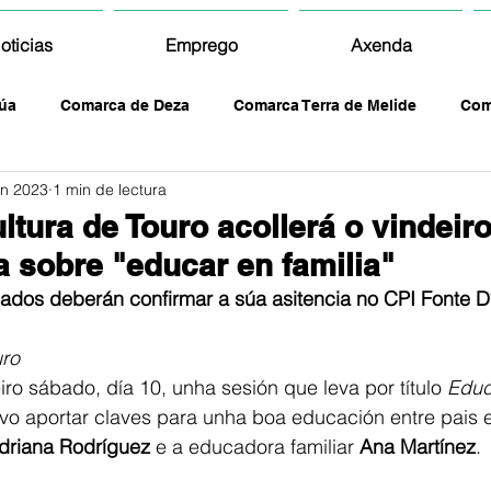
oticias
Emprego
Axenda
úa
Comarca de Deza
Comarca Terra de Melide
Com
un 2023
1 min de lectura
ltura de Touro acollerá o vindeir
 sobre "educar en familia"
sados deberán confirmar a súa asitencia no CPI Fonte D
ro
iro sábado, día 10, unha sesión que leva por título
 Educ
o aportar claves para unha boa educación entre pais e f
driana Rodríguez
 e a educadora familiar
 Ana Martínez
. 