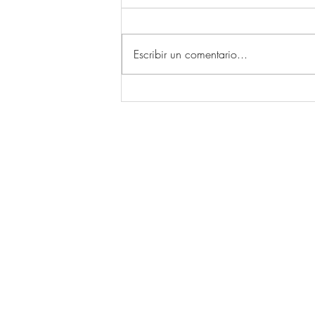
Escribir un comentario...
Unha persoa ferida nunha
saída de vía en Cebreiro, O
Pino
© 2026 por Ecos da Comarca.