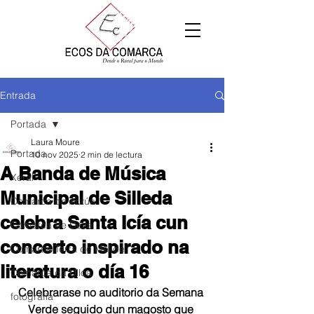
Entrada
Portada
Laura Moure
Portada
10 nov 2025
2 min de lectura
A Banda de Música
Xeral
Municipal de Silleda
Comarca de Arzúa
celebra Santa Icía cun
Comarca de Deza
concerto inspirado na
Comarca Terra de Melide
literatura o día 16
Comarca da Ulloa
Celebrarase no auditorio da Semana 
fotografía
Verde seguido dun magosto que 