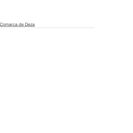
Comarca de Deza
Ver todo
Entradas recientes