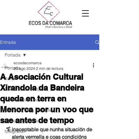
Entrada
Portada
ecosdacomarca
Portada
20 ago 2024
2 min de lectura
A Asociación Cultural
Xeral
Xirandola da Bandeira
Comarca de Arzúa
queda en terra en
Comarca de Deza
Menorca por un voo que
Comarca Terra de Melide
sae antes de tempo
Comarca da Ulloa
"É inaceptable que nunha situación de 
fotografía
alerta vermella e coas condicións 