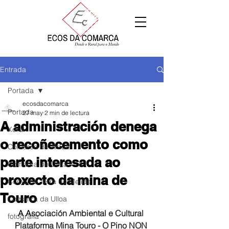
Entrada
Portada
ecosdacomarca
Portada
27 may
2 min de lectura
A administración denega
Xeral
o recoñecemento como
Comarca de Arzúa
parte interesada ao
Comarca de Deza
proxecto da mina de
Comarca Terra de Melide
Touro
Comarca da Ulloa
A A
sociación Ambiental e Cultural 
fotografía
Plataforma Mina Touro - O Pino NON 