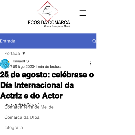
Entrada
Portada
IsmaelRS
Portada
26 ago 2023
1 min de lectura
25 de agosto: celébrase o
Xeral
Día Internacional da
Comarca de Arzúa
Actriz e do Actor
Comarca de Deza
IsmaelRS/Xeral
Comarca Terra de Melide
Comarca da Ulloa
fotografía